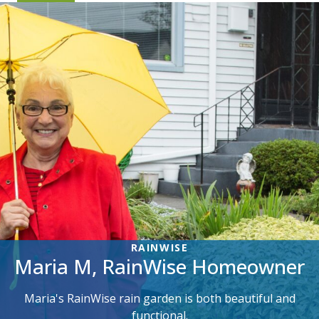
RAINWISE
Maria M, RainWise Homeowner
Maria's RainWise rain garden is both beautiful and
functional.