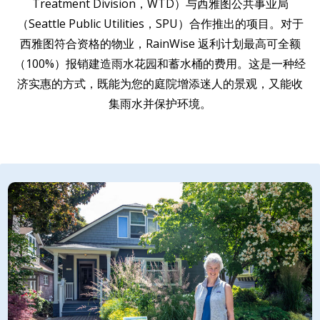
Treatment Division，WTD）与西雅图公共事业局
（Seattle Public Utilities，SPU）合作推出的项目。对于
EVENTS
RAINWISE FAQ
西雅图符合资格的物业，RainWise 返利计划最高可全额
（100%）报销建造雨水花园和蓄水桶的费用。这是一种经
济实惠的方式，既能为您的庭院增添迷人的景观，又能收
OTHER PROGRAMS
RAINWISE MAINTENANCE
集雨水并保护环境。
Search
LIBRARY
for: