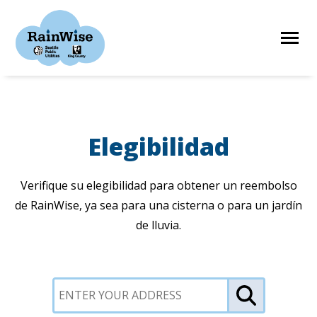
Skip
to
content
HOME
Elegibilidad
ELIGIBILITY
Verifique su elegibilidad para obtener un reembolso
de RainWise, ya sea para una cisterna o para un jardín
FIND A CONTRACTOR
de lluvia.
STORIES
RESOURCES