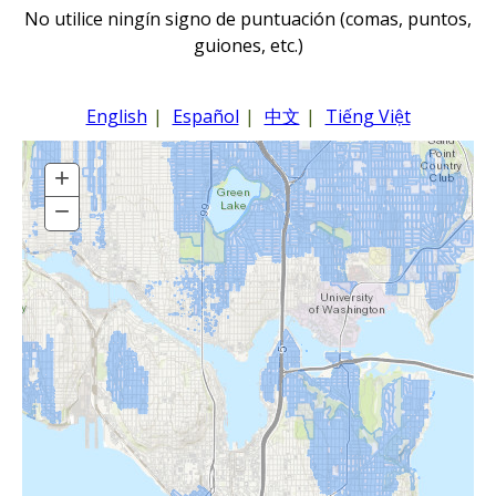
No utilice ningín signo de puntuación (comas, puntos,
guiones, etc.)
EVENTS
RAINWISE FAQ
English
Español
中文
Tiếng Việt
OTHER PROGRAMS
RAINWISE MAINTENANCE
+
Zoom
Search
In
−
Zoom
LIBRARY
for:
Out